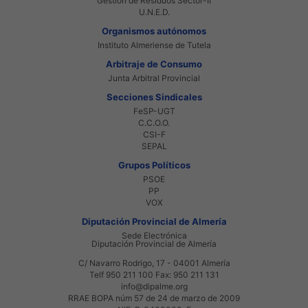
Gestión de Residuos Sector-II
U.N.E.D.
Organismos autónomos
Instituto Almeriense de Tutela
Arbitraje de Consumo
Junta Arbitral Provincial
Secciones Sindicales
FeSP-UGT
C.C.O.O.
CSI-F
SEPAL
Grupos Políticos
PSOE
PP
VOX
Diputación Provincial de Almería
Sede Electrónica
Diputación Provincial de Almería
C/ Navarro Rodrigo, 17 - 04001 Almería
Telf 950 211 100 Fax: 950 211 131
info@dipalme.org
RRAE BOPA núm 57 de 24 de marzo de 2009