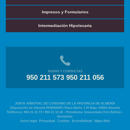
Impresos y Formularios
Intermediación Hipotecaria
DUDAS Y CONSULTAS
950 211 573 950 211 056
JUNTA ARBITRAL DE CONSUMO DE LA PROVINCIA DE ALMERÍA
(Diputación de Almería P0400000F) Plaza Marín, 1 Pl Baja- 04003 Almería
Teléfonos: 950 21 15 73 / 950 21 10 26 - Presidenta: Inmaculada Orts Beltrán -
Secretaria:
Aviso legal
Privacidad
Cookies
Accesibilidad
Mapa Web