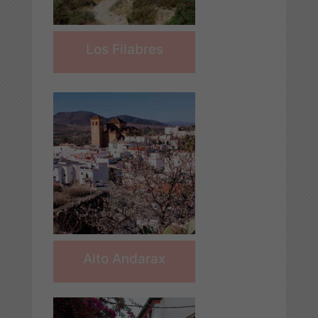
Los Filabres
Alto Andarax