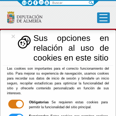
Buscar
×
Cultura, Cine e
Sus opciones en
relación al uso de
Identidad Almeriense
cookies en este sitio
Las cookies son importantes para el correcto funcionamiento del
Menú Cultura
sitio. Para mejorar su experiencia de navegación, usamos cookies
para recordar sus datos de inicio de sesión y brindarle un inicio
Inicio
-
Cultura y Cine
- Tesoros del Milenio del Reino
seguro, recopilar estadísticas para optimizar la funcionalidad del
de Almería
sitio y ofrecerle contenido personalizado en función de sus
intereses.
Tesoros del
Obligatorias
Se requieren estas cookies para
permitir la funcionalidad del sitio principal.
Milenio del Reino