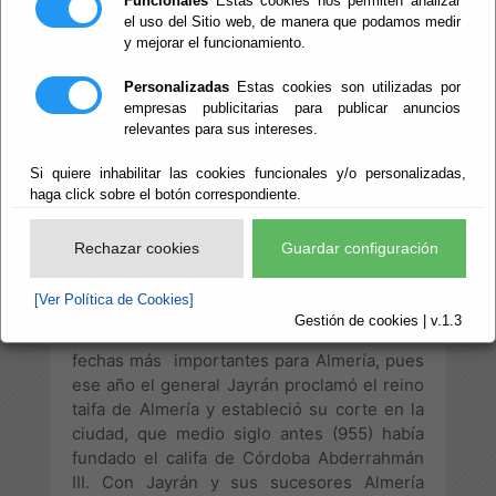
Funcionales
Estas cookies nos permiten analizar
de Almería
el uso del Sitio web, de manera que podamos medir
y mejorar el funcionamiento.
Personalizadas
Estas cookies son utilizadas por
empresas publicitarias para publicar anuncios
La fecha de 2014 marcó un hito para la
relevantes para sus intereses.
historia de Almería. Los almerienses
podríamos celebrar un Milenio y esa fecha
Si quiere inhabilitar las cookies funcionales y/o personalizadas,
no debería pasar desapercibida, teníamos
haga click sobre el botón correspondiente.
que celebrarlo con orgullo y además éramos
conscientes de la necesidad de transmitirlo
Rechazar cookies
Guardar configuración
a la ciudadanía.
[Ver Política de Cookies]
Gestión de cookies | v.1.3
Efectivamente 1014 ha sido una de las
fechas más importantes para Almería, pues
ese año el general Jayrán proclamó el reino
taifa de Almería y estableció su corte en la
ciudad, que medio siglo antes (955) había
fundado el califa de Córdoba Abderrahmán
III. Con Jayrán y sus sucesores Almería