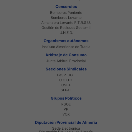
Consorcios
Bomberos Poniente
Bomberos Levante
Almanzora Levante R.T.R.S.U.
Gestión de Residuos Sector-II
U.N.E.D.
Organismos autónomos
Instituto Almeriense de Tutela
Arbitraje de Consumo
Junta Arbitral Provincial
Secciones Sindicales
FeSP-UGT
C.C.O.O.
CSI-F
SEPAL
Grupos Políticos
PSOE
PP
VOX
Diputación Provincial de Almería
Sede Electrónica
Diputación Provincial de Almería