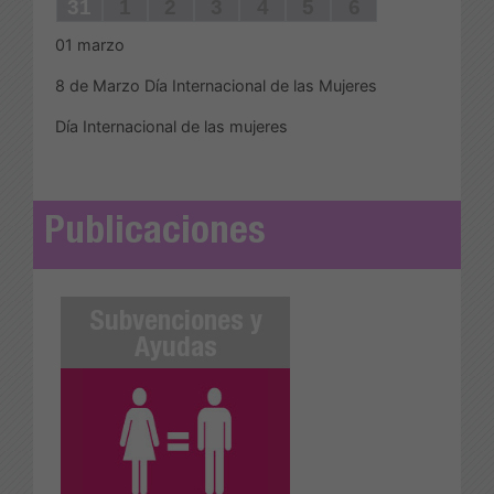
31
1
2
3
4
5
6
01
marzo
8 de Marzo Día Internacional de las Mujeres
Día Internacional de las mujeres
Publicaciones
tivas
Subvenciones y
Acciones Positiv
Ayudas