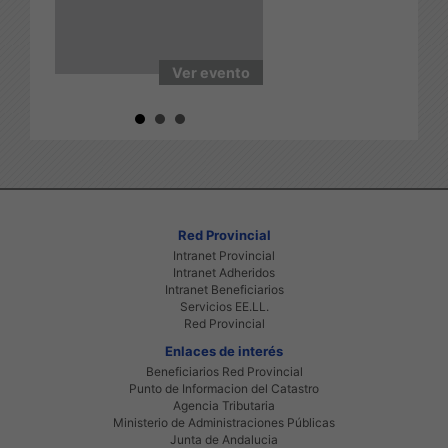
asesoramiento:
950211780/43/33
vento
Ver evento
Ver even
Red Provincial
Intranet Provincial
Intranet Adheridos
Intranet Beneficiarios
Servicios EE.LL.
Red Provincial
Enlaces de interés
Beneficiarios Red Provincial
Punto de Informacion del Catastro
Agencia Tributaria
Ministerio de Administraciones Públicas
Junta de Andalucia