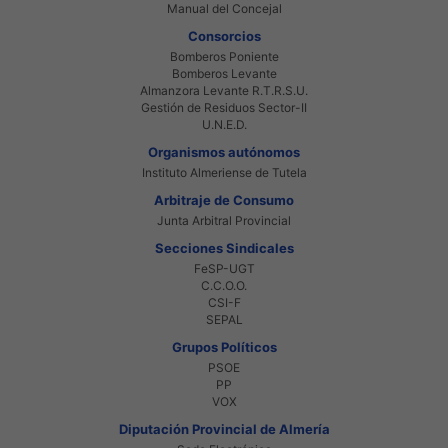
Manual del Concejal
Consorcios
Bomberos Poniente
Bomberos Levante
Almanzora Levante R.T.R.S.U.
Gestión de Residuos Sector-II
U.N.E.D.
Organismos autónomos
Instituto Almeriense de Tutela
Arbitraje de Consumo
Junta Arbitral Provincial
Secciones Sindicales
FeSP-UGT
C.C.O.O.
CSI-F
SEPAL
Grupos Políticos
PSOE
PP
VOX
Diputación Provincial de Almería