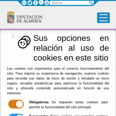
Buscar
×
Igualdad
Sus opciones en
relación al uso de
cookies en este sitio
Menú Igualdad
Las cookies son importantes para el correcto funcionamiento del
sitio. Para mejorar su experiencia de navegación, usamos cookies
Inicio
para recordar sus datos de inicio de sesión y brindarle un inicio
seguro, recopilar estadísticas para optimizar la funcionalidad del
Destacados
sitio y ofrecerle contenido personalizado en función de sus
intereses.
Obligatorias
Se requieren estas cookies para
Premio salud Ana Amalia González
permitir la funcionalidad del sitio principal.