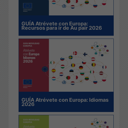
GUÍA Atrévete con Europa:
Recursos para ir de Au pair 2026
GUÍA Atrévete con Europa: Idiomas
2026