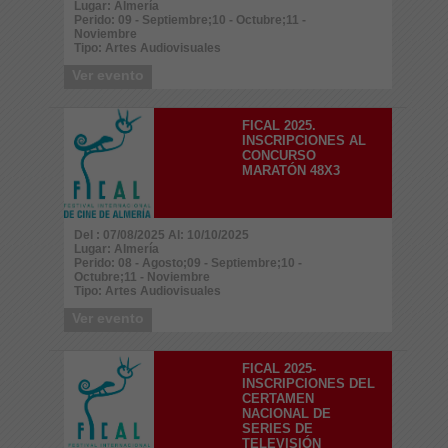
Lugar: Almería
Perido: 09 - Septiembre;10 - Octubre;11 -
Noviembre
Tipo: Artes Audiovisuales
Ver evento
FICAL 2025.
INSCRIPCIONES AL
CONCURSO
MARATÓN 48X3
Del : 07/08/2025 Al: 10/10/2025
Lugar: Almería
Perido: 08 - Agosto;09 - Septiembre;10 -
Octubre;11 - Noviembre
Tipo: Artes Audiovisuales
Ver evento
FICAL 2025-
INSCRIPCIONES DEL
CERTAMEN
NACIONAL DE
SERIES DE
TELEVISIÓN