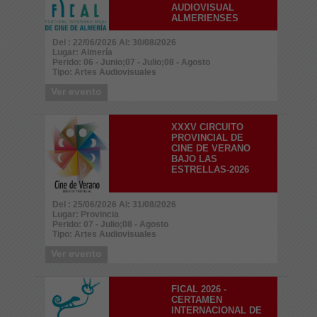
AUDIOVISUAL
ALMERIENSES
Del : 22/06/2026 Al: 30/08/2026
Lugar: Almería
Perido: 06 - Junio;07 - Julio;08 - Agosto
Tipo: Artes Audiovisuales
Ver evento
XXXV CIRCUITO
PROVINCIAL DE
CINE DE VERANO
BAJO LAS
ESTRELLAS-2026
Del : 25/06/2026 Al: 31/08/2026
Lugar: Provincia
Perido: 07 - Julio;08 - Agosto
Tipo: Artes Audiovisuales
Ver evento
FICAL 2026 -
CERTAMEN
INTERNACIONAL DE