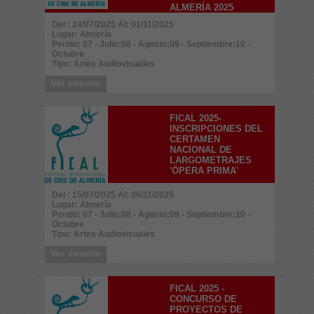
ALMERÍA 2025
Del : 24/07/2025 Al: 01/11/2025
Lugar: Almería
Perido: 07 - Julio;08 - Agosto;09 - Septiembre;10 -
Octubre
Tipo: Artes Audiovisuales
Ver evento
FICAL 2025-
INSCRIPCIONES DEL
CERTAMEN
NACIONAL DE
LARGOMETRAJES
'ÓPERA PRIMA'
Del : 15/07/2025 Al: 06/11/2025
Lugar: Almería
Perido: 07 - Julio;08 - Agosto;09 - Septiembre;10 -
Octubre
Tipo: Artes Audiovisuales
Ver evento
FICAL 2025 -
CONCURSO DE
PROYECTOS DE