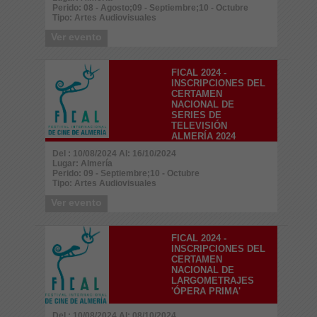
Perido: 08 - Agosto;09 - Septiembre;10 - Octubre
Tipo: Artes Audiovisuales
Ver evento
FICAL 2024 -
INSCRIPCIONES DEL
CERTAMEN
NACIONAL DE
SERIES DE
TELEVISIÓN
ALMERÍA 2024
Del : 10/08/2024 Al: 16/10/2024
Lugar: Almería
Perido: 09 - Septiembre;10 - Octubre
Tipo: Artes Audiovisuales
Ver evento
FICAL 2024 -
INSCRIPCIONES DEL
CERTAMEN
NACIONAL DE
LARGOMETRAJES
'ÓPERA PRIMA'
Del : 10/08/2024 Al: 08/10/2024