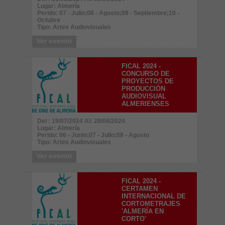
Lugar: Almería
Perido: 07 - Julio;08 - Agosto;09 - Septiembre;10 -
Octubre
Tipo: Artes Audiovisuales
Ver evento
FICAL 2024 -
CONCURSO DE
PROYECTOS DE
PRODUCCIÓN
AUDIOVISUAL
ALMERIENSES
Del : 19/07/2024 Al: 28/08/2024
Lugar: Almería
Perido: 06 - Junio;07 - Julio;08 - Agosto
Tipo: Artes Audiovisuales
Ver evento
FICAL 2024 -
CERTAMEN
INTERNACIONAL DE
CORTOMETRAJES
'ALMERÍA EN
CORTO'