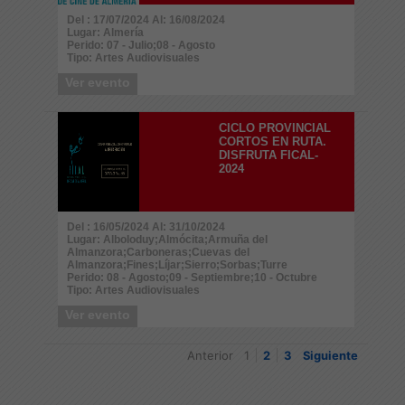
Del : 17/07/2024 Al: 16/08/2024
Lugar: Almería
Perido: 07 - Julio;08 - Agosto
Tipo: Artes Audiovisuales
Ver evento
CICLO PROVINCIAL
CORTOS EN RUTA.
DISFRUTA FICAL-
2024
Del : 16/05/2024 Al: 31/10/2024
Lugar: Alboloduy;Almócita;Armuña del
Almanzora;Carboneras;Cuevas del
Almanzora;Fines;Líjar;Sierro;Sorbas;Turre
Perido: 08 - Agosto;09 - Septiembre;10 - Octubre
Tipo: Artes Audiovisuales
Ver evento
Anterior
1
2
3
Siguiente