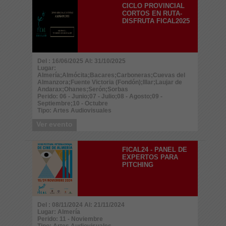
CICLO PROVINCIAL
CORTOS EN RUTA-
DISFRUTA FICAL2025
Del : 16/06/2025 Al: 31/10/2025
Lugar:
Almería;Almócita;Bacares;Carboneras;Cuevas del
Almanzora;Fuente Victoria (Fondón);Illar;Laujar de
Andarax;Ohanes;Serón;Sorbas
Perido: 06 - Junio;07 - Julio;08 - Agosto;09 -
Septiembre;10 - Octubre
Tipo: Artes Audiovisuales
Ver evento
FICAL24 - PANEL DE
EXPERTOS PARA
PITCHING
Del : 08/11/2024 Al: 21/11/2024
Lugar: Almería
Perido: 11 - Noviembre
Tipo: Artes Audiovisuales