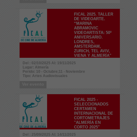
FICAL 2025. TALLER
DE VIDEOARTE.
“MARINA
ABRAMOVIC
VIDEOARTISTA: 50º
ANIVERSARIO.
LONDRES,
AMSTERDAM,
ZURICH, TEL AVIV,
VIENA Y ALMERÍA"
Del : 02/10/2025 Al: 19/11/2025
Lugar: Almería
Perido: 10 - Octubre;11 - Noviembre
Tipo: Artes Audiovisuales
Ver evento
FICAL 2025 -
SELECCIONADOS
CERTAMEN
INTERNACIONAL DE
CORTOMETRAJES
"ALMERÍA EN
CORTO 2025"
Del : 25/09/2025 Al: 14/11/2025