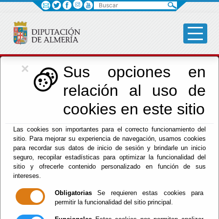
Buscar
×
Cultura, Cine e
Sus opciones en
relación al uso de
Identidad Almeriense
cookies en este sitio
Las cookies son importantes para el correcto funcionamiento del
Menú Cultura
sitio. Para mejorar su experiencia de navegación, usamos cookies
para recordar sus datos de inicio de sesión y brindarle un inicio
Inicio
-
Cultura y Cine
- Artes Audiovisuales - DPC
seguro, recopilar estadísticas para optimizar la funcionalidad del
sitio y ofrecerle contenido personalizado en función de sus
FICAL 2026-
intereses.
INSCRIPCIONES DEL
CERTAMEN
Obligatorias
Se requieren estas cookies para
NACIONAL DE
permitir la funcionalidad del sitio principal.
SERIES DE
TELEVISIÓN
ALMERÍA 2026