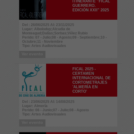
ITINERANTE "FICAL
GUERRERO.
EDICIÓN XXII" 2025
Del : 26/06/2025 Al: 23/11/2025
Lugar: Alboloduy;Alcudia de
Monteagud;Dalías;Sorbas;Vélez Rubio
Perido: 07 - Julio;08 - Agosto;09 - Septiembre;10 -
Octubre;11 - Noviembre
Tipo: Artes Audiovisuales
Ver evento
FICAL 2025 -
CERTAMEN
INTERNACIONAL DE
CORTOMETRAJES
'ALMERÍA EN
CORTO'
Del : 23/06/2025 Al: 14/08/2025
Lugar: Almería
Perido: 06 - Junio;07 - Julio;08 - Agosto
Tipo: Artes Audiovisuales
Ver evento