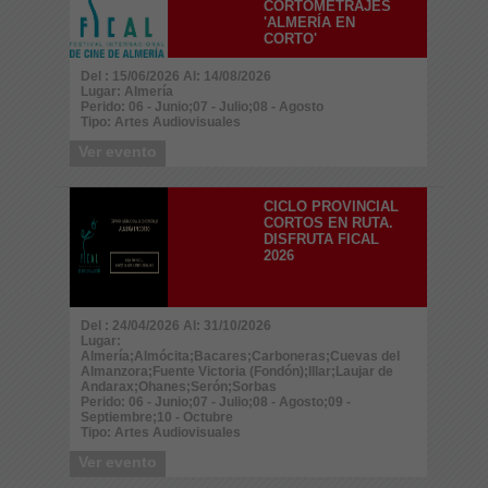
CORTOMETRAJES
'ALMERÍA EN
CORTO'
Del : 15/06/2026 Al: 14/08/2026
Lugar: Almería
Perido: 06 - Junio;07 - Julio;08 - Agosto
Tipo: Artes Audiovisuales
Ver evento
CICLO PROVINCIAL
CORTOS EN RUTA.
DISFRUTA FICAL
2026
Del : 24/04/2026 Al: 31/10/2026
Lugar:
Almería;Almócita;Bacares;Carboneras;Cuevas del
Almanzora;Fuente Victoria (Fondón);Illar;Laujar de
Andarax;Ohanes;Serón;Sorbas
Perido: 06 - Junio;07 - Julio;08 - Agosto;09 -
Septiembre;10 - Octubre
Tipo: Artes Audiovisuales
Ver evento