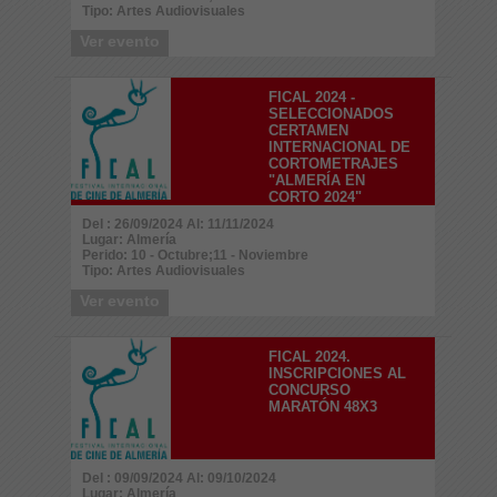
Tipo: Artes Audiovisuales
Ver evento
FICAL 2024 -
SELECCIONADOS
CERTAMEN
INTERNACIONAL DE
CORTOMETRAJES
"ALMERÍA EN
CORTO 2024"
Del : 26/09/2024 Al: 11/11/2024
Lugar: Almería
Perido: 10 - Octubre;11 - Noviembre
Tipo: Artes Audiovisuales
Ver evento
FICAL 2024.
INSCRIPCIONES AL
CONCURSO
MARATÓN 48X3
Del : 09/09/2024 Al: 09/10/2024
Lugar: Almería