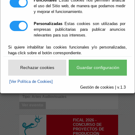
Funcionales
Estas cookies nos permiten analizar
el uso del Sitio web, de manera que podamos medir
Del : 28/07/2026 Al: 14/10/2026
Lugar: Almería
y mejorar el funcionamiento.
Perido: 07 - Julio;08 - Agosto;09 - Septiembre;10 -
Octubre
Tipo: Artes Audiovisuales
Personalizadas
Estas cookies son utilizadas por
empresas publicitarias para publicar anuncios
Ver evento
relevantes para sus intereses.
FICAL 2026-
Si quiere inhabilitar las cookies funcionales y/o personalizadas,
INSCRIPCIONES DEL
haga click sobre el botón correspondiente.
CERTAMEN
NACIONAL DE
LARGOMETRAJES
Rechazar cookies
Guardar configuración
'ÓPERA PRIMA'
Del : 28/07/2026 Al: 06/10/2026
[Ver Política de Cookies]
Lugar: Almería
Gestión de cookies | v.1.3
Perido: 07 - Julio;08 - Agosto;09 - Septiembre;10 -
Octubre
Tipo: Artes Audiovisuales
Ver evento
FICAL 2026 -
CONCURSO DE
PROYECTOS DE
PRODUCCIÓN