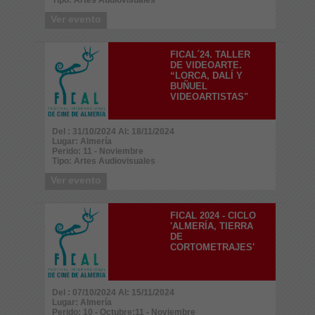
Ver evento
FICAL´24. TALLER
DE VIDEOARTE.
“LORCA, DALÍ Y
BUÑUEL
VIDEOARTISTAS"
Del : 31/10/2024 Al: 18/11/2024
Lugar: Almería
Perido: 11 - Noviembre
Tipo: Artes Audiovisuales
Ver evento
FICAL 2024 - CICLO
'ALMERÍA, TIERRA
DE
CORTOMETRAJES'
Del : 07/10/2024 Al: 15/11/2024
Lugar: Almería
Perido: 10 - Octubre;11 - Noviembre