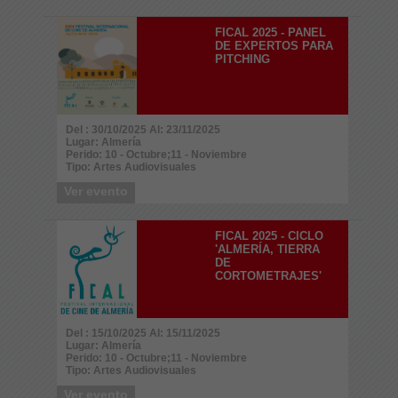
FICAL 2025 - PANEL
DE EXPERTOS PARA
PITCHING
Del : 30/10/2025 Al: 23/11/2025
Lugar: Almería
Perido: 10 - Octubre;11 - Noviembre
Tipo: Artes Audiovisuales
Ver evento
FICAL 2025 - CICLO
'ALMERÍA, TIERRA
DE
CORTOMETRAJES'
Del : 15/10/2025 Al: 15/11/2025
Lugar: Almería
Perido: 10 - Octubre;11 - Noviembre
Tipo: Artes Audiovisuales
Ver evento