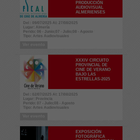
PRODUCCIÓN
AUDIOVISUAL
ALMERIENSES
Del : 09/07/2025 Al: 27/08/2025
Lugar: Almería
Perido: 06 - Junio;07 - Julio;08 - Agosto
Tipo: Artes Audiovisuales
Ver evento
XXXIV CIRCUITO
PROVINCIAL DE
CINE DE VERANO
BAJO LAS
ESTRELLAS-2025
Del : 02/07/2025 Al: 17/08/2025
Lugar: Provincia
Perido: 07 - Julio;08 - Agosto
Tipo: Artes Audiovisuales
Ver evento
EXPOSICIÓN
FOTOGRÁFICA