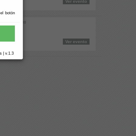
Ver evento
 el botón
5 Al: 30/11/2030
ltura
Ver evento
 | v.1.3