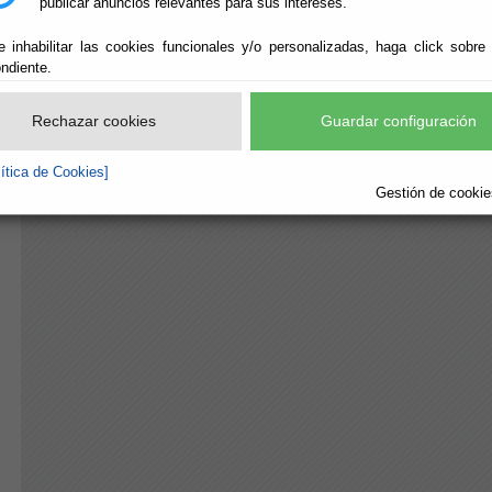
publicar anuncios relevantes para sus intereses.
e inhabilitar las cookies funcionales y/o personalizadas, haga click sobre
ndiente.
CASA MUSEO LA
Del : 01/01/202
Lugar: Mojácar
CANANA
Perido: Anual
Rechazar cookies
Guardar configuración
Tipo: Arte y Cu
lítica de Cookies]
Gestión de cookies