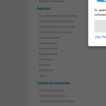
Enlaces de Interés
Agenda
Si quier
correspo
Acontecimientos especiales
Actividades al Aire Libre
Actividades de formación
Actividades Deportivas
[Ver Po
Competiciones
Conferencias
Espectáculos
Exposiciones
Festivales
Fiestas
Itinerarios
Otros
Tablón de anuncios
Últimos Anuncios
Tablón de Anuncios
Tablón Archivado Público