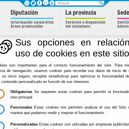
Buscar
Diputación
La provincia
Sede
Información corporativa
Servicios a disposición
Gestió
Áreas provinciales
del ciudadano
Admini
Sus opciones en relación
uso de cookies en este siti
Inicio
-
Diputación
- Exposiciones
Escuchar
kies son importantes para el correcto funcionamiento del sitio. Para me
ncia de navegación, usamos cookies para recordar sus datos de inicio de 
EXPOSICIÓN "A
Del : 29/07/202
e un inicio seguro, recopilar estadísticas para optimizar la funcionalidad de
Lugar: Mojácar
FLOR DE PIEL"
e contenido personalizado en función de sus intereses.
Perido: 07 - Ju
Tipo: Arte y Cu
Obligatorias
Se requieren estas cookies para permitir la funcional
sitio principal.
Funcionales
Estas cookies nos permiten analizar el uso del Sitio 
EXPOSICIÓN "A
Del : 31/07/202
manera que podamos medir y mejorar el funcionamiento.
Lugar: Mojácar
FLOR DE PIEL" -
Perido: 07 - Ju
CENTRO DE ARTE
Personalizadas
Estas cookies son utilizadas por empresas publicitar
Tipo: Arte y Cu
LA FUENTE